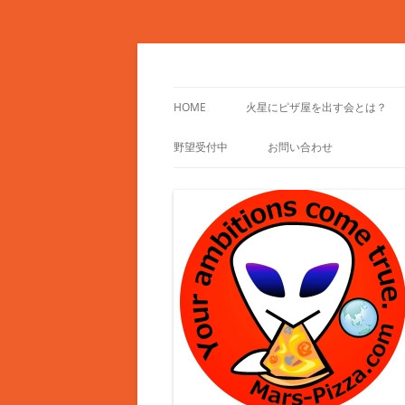
コ
ン
テ
Mars-Pizza.com
火星にピザ屋を出す
ン
ツ
HOME
火星にピザ屋を出す会とは？
へ
ス
キ
野望受付中
お問い合わせ
ッ
プ
野望フォーム
参加お申し込み