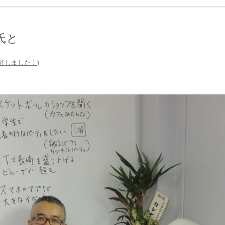
氏と
催しました！
)