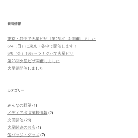
新着情報
東京・谷中で火星ピザ（第25回）を開催しました
6/4（日）に東京・谷中で開催します！
9/9（金）19時～ツナグバで火星ピザ
第23回火星ピザ開催しました
火星鍋開催しました
カテゴリー
みんなの野望
(1)
メディア出演掲載情報
(2)
次回開催
(26)
火星関連のお店
(1)
缶バッジ・グッズ
(7)