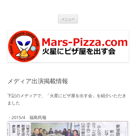
コ
ン
火星にピザ屋を出す会
テ
Mars-Pizza.com
ン
ツ
メニュー
へ
ス
キ
ッ
プ
メディア出演掲載情報
下記のメディアで、「火星にピザ屋を出す会」を紹介いただき
ました
・2015/4 福島民報