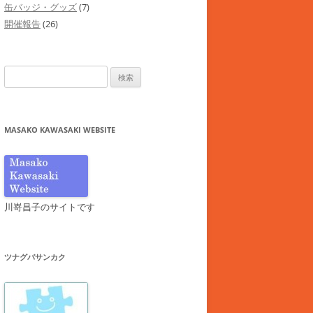
缶バッジ・グッズ
(7)
開催報告
(26)
検
索:
MASAKO KAWASAKI WEBSITE
川嵜昌子のサイトです
ツナグバサンカク