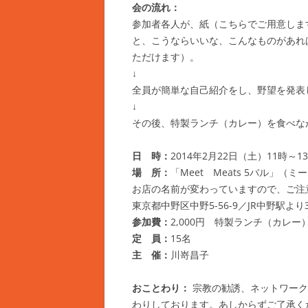
会の流れ：
参加者各人が、紙（こちらでご用意しま
と、こうならいいな、こんなものがあれ
ただけます）。
↓
全員が簡単な自己紹介をし、野望を発表
↓
その後、特製ランチ（カレー）を食べな
日 時：
2014年2月22日（土）11時～1
場 所：
「Meet Meats 5バル
お店の名前が変わっていますので、ご注
東京都中野区中野5-56-9／JR中野駅よ
参加費：
2,000円 特製ランチ（カレー
定 員：
15名
主 催：
川嵜昌子
おことわり：
宗教の勧誘、ネットワーク
わりしております。あしからずご了承く