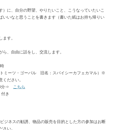
す）に、自分の野望、やりたいこと、こうなっていたいこ
ばいいなと思うことを書きます（書いた紙はお持ち帰りい
します。
がら、自由に話をし、交流します。
3時
」（ミートミーツ・ゴーバル 旧名：スパイシーカフェカマル）※
意ください。
り3分⇒
こちら
）付き
ビジネスの勧誘、物品の販売を目的とした方の参加はお断
ださい。