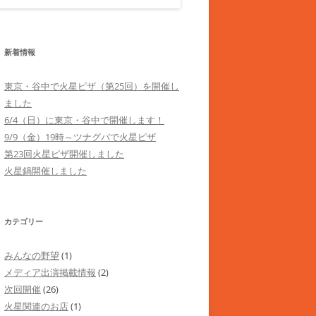
新着情報
東京・谷中で火星ピザ（第25回）を開催し
ました
6/4（日）に東京・谷中で開催します！
9/9（金）19時～ツナグバで火星ピザ
第23回火星ピザ開催しました
火星鍋開催しました
カテゴリー
みんなの野望
(1)
メディア出演掲載情報
(2)
次回開催
(26)
火星関連のお店
(1)