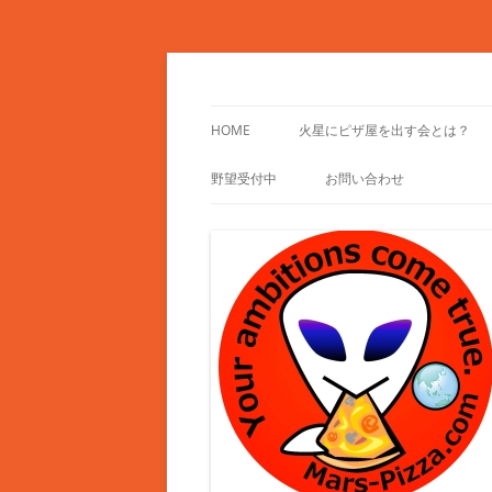
コ
ン
テ
Mars-Pizza.com
火星にピザ屋を出す
ン
ツ
HOME
火星にピザ屋を出す会とは？
へ
ス
キ
野望受付中
お問い合わせ
ッ
プ
野望フォーム
参加お申し込み