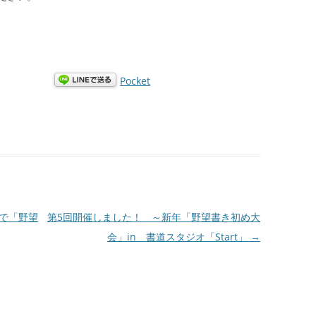
Pocket
|
んで「野望
第5回開催しました！ ～新年「野望書き初め大
会」in 書道スタジオ「Start」
→