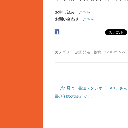
お申し込み：
こちら
お問い合わせ：
こちら
カテゴリー:
次回開催
| 投稿日:
2013/12/29
投
←
第5回は、書道スタジオ「Start」さ
稿
書き初め大会」です。
ナ
ビ
ゲ
ー